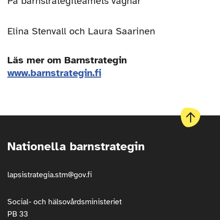
På barnstrategiteamets vägnar
Elina Stenvall och Laura Saarinen
Läs mer om Barnstrategin
www.barnstrategin.fi
Till
början
Nationella barnstrategin
av
sidan
lapsistrategia.stm@gov.fi
Social- och hälsovårdsministeriet
PB 33