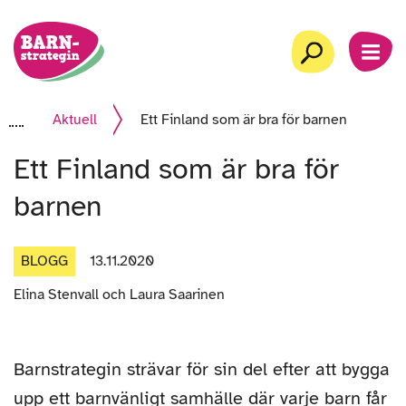
Gå
Startsida
till
Sök
MEN
innehåll
Aktuell
Ett Finland som är bra för barnen
Ett Finland som är bra för
barnen
BLOGG
13.11.2020
Artikelns
Elina Stenvall och Laura Saarinen
författare
Barnstrategin strävar för sin del efter att bygga
upp ett barnvänligt samhälle där varje barn får