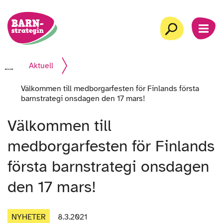
Gå
Startsida
till
Sök
MEN
innehåll
Aktuell
Välkommen till medborgarfesten för Finlands första
barnstrategi onsdagen den 17 mars!
Välkommen till
medborgarfesten för Finlands
första barnstrategi onsdagen
den 17 mars!
NYHETER
8.3.2021