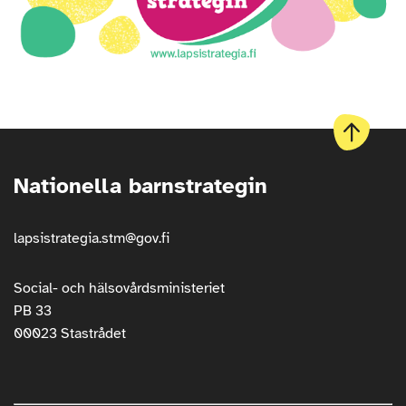
Till
början
Nationella barnstrategin
av
sidan
lapsistrategia.stm@gov.fi
Social- och hälsovårdsministeriet
PB 33
00023 Stastrådet