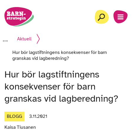
Gå
Startsida
till
Sök
MEN
innehåll
Aktuell
Hur bör lagstiftningens konsekvenser för barn
granskas vid lagberedning?
Hur bör lagstiftningens
konsekvenser för barn
granskas vid lagberedning?
BLOGG
3.11.2021
Artikelns
Kaisa Tiusanen