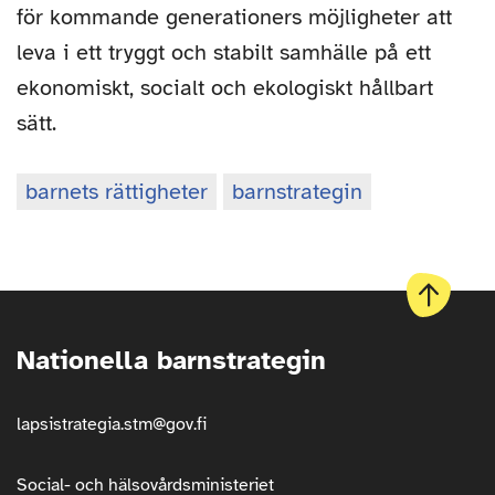
för kommande generationers möjligheter att
leva i ett tryggt och stabilt samhälle på ett
ekonomiskt, socialt och ekologiskt hållbart
sätt.
Nyckelord
:
barnets rättigheter
barnstrategin
Till
början
Nationella barnstrategin
av
sidan
lapsistrategia.stm@gov.fi
Social- och hälsovårdsministeriet