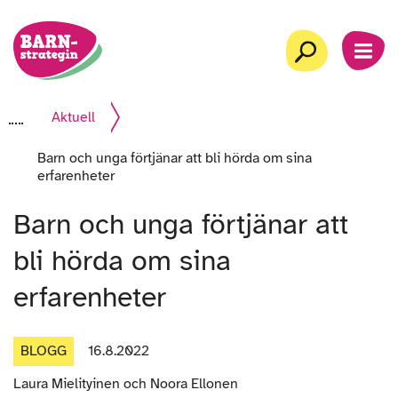
Gå
Startsida
till
Sök
MEN
innehåll
Aktuell
Barn och unga förtjänar att bli hörda om sina
erfarenheter
Barn och unga förtjänar att
bli hörda om sina
erfarenheter
BLOGG
16.8.2022
Artikelns
Laura Mielityinen och Noora Ellonen