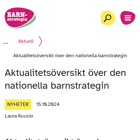
Gå
Startsida
till
Sök
MEN
innehåll
Aktuell
Aktualitetsöversikt över den nationella barnstrategin
Aktualitetsöversikt över den
nationella barnstrategin
NYHETER
15.10.2024
Artikelns
Laura Kuusio
författare