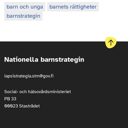
Nyckelord
:
barn och unga
barnets rättigheter
barnstrategin
Till
början
Nationella barnstrategin
av
sidan
lapsistrategia.stm@gov.fi
Social- och hälsovårdsministeriet
PB 33
00023 Stastrådet