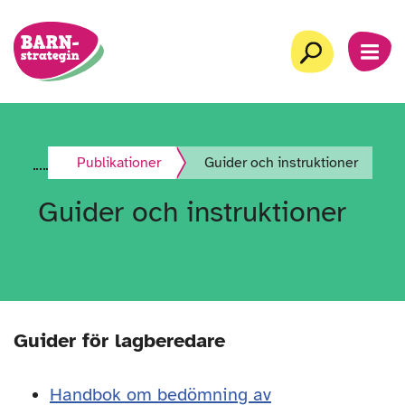
Gå
Startsida
till
Sök
MEN
innehåll
Publikationer
Guider och instruktioner
Guider och instruktioner
Guider för lagberedare
Handbok om bedömning av