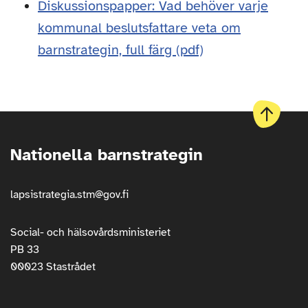
Diskussionspapper: Vad behöver varje
kommunal beslutsfattare veta om
barnstrategin, full färg (pdf)
Till
början
Nationella barnstrategin
av
sidan
lapsistrategia.stm@gov.fi
Social- och hälsovårdsministeriet
PB 33
00023 Stastrådet